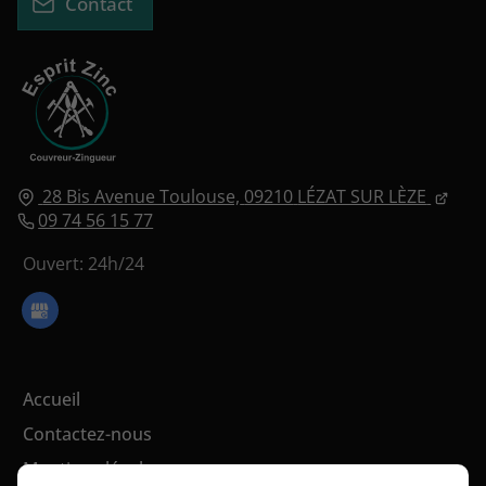
Contact
28 Bis Avenue Toulouse,
09210
LÉZAT SUR LÈZE
09 74 56 15 77
Ouvert: 24h/24
Accueil
Contactez-nous
Mentions légales