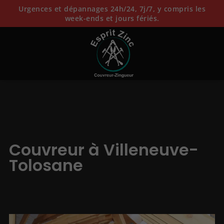
Urgences et dépannages 24h/24, 7j/7, y compris les
week-ends et jours fériés.
Couvreur à Villeneuve-
Tolosane