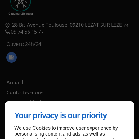
28 Bis Avenue Toulouse,
09210
LÉZAT SUR LÈZE
09 74 56 15 77
Ouvert: 24h/24
Accueil
Contactez-nous
Mentions légales
Plan du site
Your privacy is our priority
We use Cookies to improve user experience by
personalising content and ads, as well as