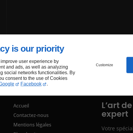
cy is our priority
 improve user experience by
Customize
nt and ads, as well as analyzing
ng social networks functionalities. By
you consent to the use of Cookies
Google
Facebook
.
L’art de
Accueil
expert
Contactez-nous
Mentions légales
Votre spécia