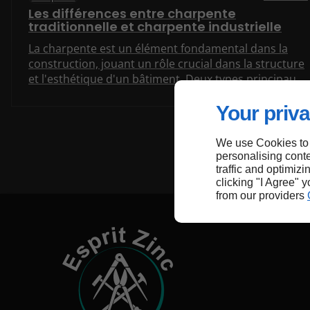
Les différences entre charpente
traditionnelle et charpente industrielle
La charpente est un élément fondamental dans la
construction, jouant un rôle crucial dans la structure
et l'esthétique d'un bâtiment. Deux types principaux
de charpentes se distinguent : la charpente
traditionnelle et la charpente industrielle. Chacune
Your priva
présente des caractéristiques uniques, des
avantages et des inconvénients qui peuvent
We use Cookies to
influencer le choix d'un constructeur ou d'un
personalising conte
propriétaire. Cet article explore en détail ces deux
traffic and optimizi
clicking "I Agree" 
types de charpentes.
from our providers