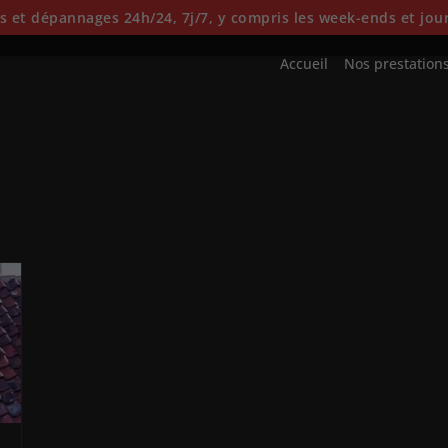
 et dépannages 24h/24, 7j/7, y compris les week-ends et jour
Accueil
Nos prestation