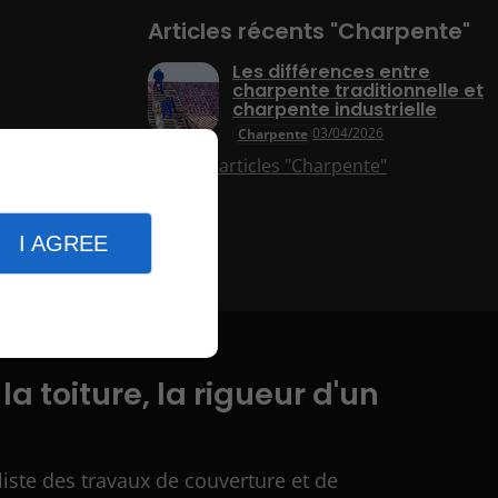
Articles récents "Charpente"
Les différences entre
charpente traditionnelle et
charpente industrielle
03/04/2026
Charpente
Plus d'articles "Charpente"
I AGREE
 la toiture, la rigueur d'un
liste des travaux de couverture et de