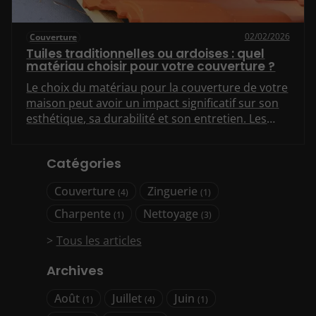
02/02/2026
Couverture
Tuiles traditionnelles ou ardoises : quel
matériau choisir pour votre couverture ?
Le choix du matériau pour la couverture de votre
maison peut avoir un impact significatif sur son
esthétique, sa durabilité et son entretien. Les
tuiles traditionnelles et les ardoises sont deux
options populaires, chacune avec ses propres
Catégories
avantages et inconvénients. Cet article vous
aidera à faire un choix éclairé en examinant les
Couverture
Zinguerie
(4)
(1)
caractéristiques de chaque matériau.
Charpente
Nettoyage
(1)
(3)
Tous les articles
Archives
Août
Juillet
Juin
(1)
(4)
(1)